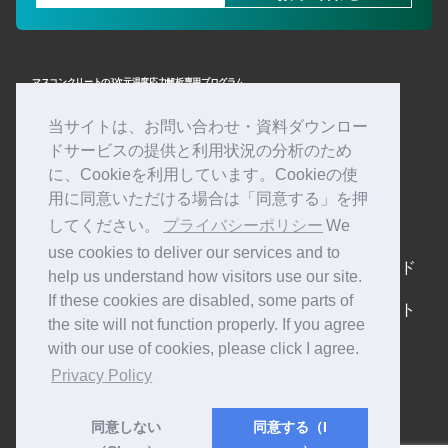
当サイトは、お問い合わせ・資料ダウンロー
ドサービスの提供と利用状況の分析のため
開発・販売
に、Cookieを利用しています。Cookieの使
株式会社計算力学研究センター
用に同意いただける場合は「同意する」を押
製品・サービスへのお問い合わせ
してください。
プライバシーポリシー
We
TEL：03-3785-3045
use cookies to deliver our services and to
トップ
解析サービス
資料ダウンロード
help us understand how visitors use our site.
製品紹介
セミナー
お問い合わせ
If these cookies are disabled, some parts of
概要
導入の流れ
ユーザーサポート
the site will not function properly. If you agree
特長
よくある質問
お知らせ
機能
with our use of cookies, please click I agree.
技術ブログ
製品構成
Privacy Policy
動作環境
利用形態・価格
サポート
同意しない
同意する（I